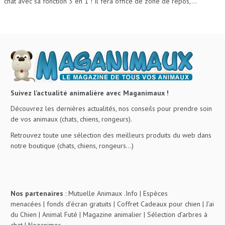
chat avec sa fonction 3 en 1 ! Il fera office de zone de repos,...
Suivez l’actualité animalière avec Maganimaux !
Découvrez les dernières actualités, nos conseils pour prendre soin
de vos animaux (chats, chiens, rongeurs).
Retrouvez toute une sélection des meilleurs produits du web dans
notre boutique (chats, chiens, rongeurs…)
Nos partenaires
:
Mutuelle Animaux .Info
|
Espèces
menacées
|
fonds d’écran gratuits
|
Coffret Cadeaux pour chien
|
J’ai
du Chien
|
Animal Futé
|
Magazine animalier
|
Sélection d’arbres à