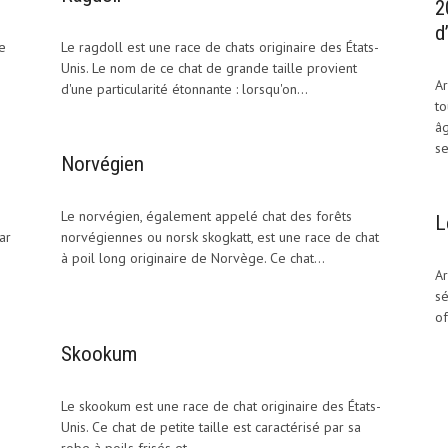
2
d
e
Le ragdoll est une race de chats originaire des États-
Unis. Le nom de ce chat de grande taille provient
Ar
d'une particularité étonnante : lorsqu'on...
to
âg
se
Norvégien
Le norvégien, également appelé chat des forêts
L
ar
norvégiennes ou norsk skogkatt, est une race de chat
à poil long originaire de Norvège. Ce chat...
Ar
sé
of
Skookum
Le skookum est une race de chat originaire des États-
Unis. Ce chat de petite taille est caractérisé par sa
robe à poils frisés et...