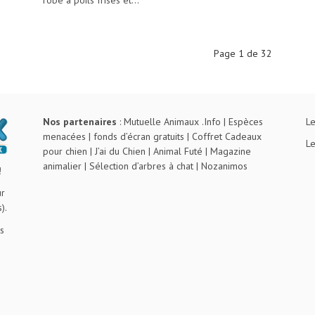
Page 1 de 32
Nos partenaires
:
Mutuelle Animaux .Info
|
Espèces
Le
menacées
|
fonds d’écran gratuits
|
Coffret Cadeaux
Le
pour chien
|
J’ai du Chien
|
Animal Futé
|
Magazine
animalier
|
Sélection d’arbres à chat
|
Nozanimos
!
ur
).
s