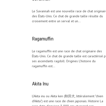
Le Savannah est une nouvelle race de chat originair
des États-Unis. Ce chat de grande taille résulte du
croisement entre un serval et un...
Ragamuffin
Le ragamuffin est une race de chat originaire des
États-Unis. Ce chat de grande taille est caractérisé p
ses ascendants ragdoll. Origines L'histoire du
ragamuffin est...
Akita Inu
L’Akita inu ou Akita ken (秋田犬, littéralement "chien
d'Akita") est une race de chien japonais. Histoire La
race date d'environ 3 000 ans et prend son...