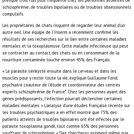
presque trois fois plus fréquente chez les personnes atteintes de
schizophrénie, de troubles bipolaires ou de troubles obsessionnels
compulsifs.
Les propriétaires de chats risquent de regarder leur animal d’un
autre oeil. Une équipe de l’Inserm a récemment confirmé les
résultats de ses recherches sur le lien entre certaines maladies
mentales et la toxoplasmose. Cette maladie infectieuse qui peut
se contracter au contact des chats ou en consommant de la
nourriture contaminée touche environ 45% des Français.
« Le parasite s’enkyste ensuite dans le cerveau et dans les
muscles pour y rester toute la vie, explique Guillaume Fond,
psychiatre coauteur de l’étude et coordonnateur des centres
experts schizophrénie de France*. Chez les personnes ayant des
gènes prédisposants, l’infection pourrait déclencher certaines
maladies mentales. » L’analyse d’une études française récente sur
les troubles psychiatriques a en effet montré que 75% des
patients atteints de troubles bipolaires ont été infectés par le
parasite toxoplasma gondii, tout comme 65% des personnes
souffrant de schizophrénie. « Des chercheurs estiment même que