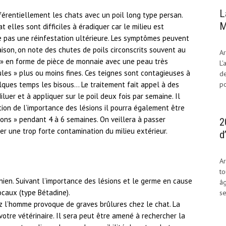
L
érentiellement les chats avec un poil long type persan.
M
elles sont difficiles à éradiquer car le milieu est
 pas une réinfestation ultérieure. Les symptômes peuvent
aison, on note des chutes de poils circonscrits souvent au
Ar
e » en forme de pièce de monnaie avec une peau très
L'
les » plus ou moins fines. Ces teignes sont contagieuses à
de
po
lques temps les bisous… Le traitement fait appel à des
uer et à appliquer sur le poil deux fois par semaine. Il
tion de l’importance des lésions il pourra également être
ons » pendant 4 à 6 semaines. On veillera à passer
2
er une trop forte contamination du milieu extérieur.
d
Ar
to
ien. Suivant l’importance des lésions et le germe en cause
âg
locaux (type Bétadine).
se
z l’homme provoque de graves brûlures chez le chat. La
votre vétérinaire. Il sera peut être amené à rechercher la