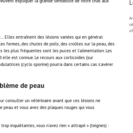
 peuvent expliquer la grande sensibilité de votre chat aux
L
Ar
sé
of
t… Elles entraînent des lésions variées qui en général
 les formes, des chutes de poils, des croûtes sur la peau, des
es les plus fréquentes sont les puces et l’alimentation. Les
 elle est connue. Le recours aux corticoïdes (sur
ulatrices (cyclo sporine) pourra dans certains cas s’avérer
oblème de peau
ur consulter un vétérinaire avant que ces lésions ne
de peau et vous avez des plaques rouges qui vous
trop inquiétantes, vous n’avez rien « attrapé » (teignes) :