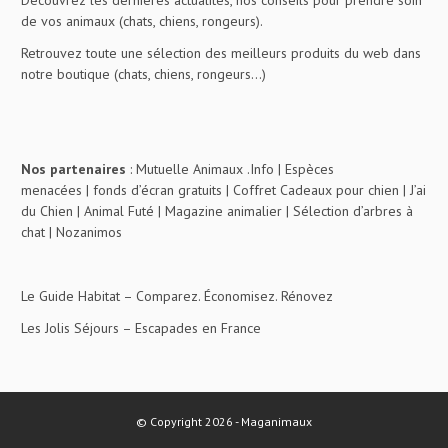
Découvrez les dernières actualités, nos conseils pour prendre soin
de vos animaux (chats, chiens, rongeurs).
Retrouvez toute une sélection des meilleurs produits du web dans
notre boutique (chats, chiens, rongeurs…)
Nos partenaires
:
Mutuelle Animaux .Info
|
Espèces
menacées
|
fonds d’écran gratuits
|
Coffret Cadeaux pour chien
|
J’ai
du Chien
|
Animal Futé
|
Magazine animalier
|
Sélection d’arbres à
chat
|
Nozanimos
Le Guide Habitat
– Comparez. Économisez. Rénovez
Les Jolis Séjours
– Escapades en France
© Copyright 2026 - Maganimaux