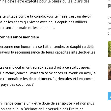
ne devra être exploité pour le plaisir ou les loisirs des
p
le village contre la corrida. Pour le maire, c’est un devoir
Ch
 et les chats qui vivent avec nous depuis des milliers
ro
altraitance animale et les abandons.
w
à 
reconnaissance mondiale
 personne non humaine » se fait entendre. Le dauphin a déjà
travers la reconnaissance de leurs capacités intellectuelles
. Les orang-outan ont eu eux aussi droit à ce statut après
De même, comme l’avait traité Sciences et avenir en avril, la
e reconnaître les deux chimpanzés, Hercules et Leo, comme
 pays des cocoricos ?
en France comme un « être doué de sensibilité » et non plus
on sait que la Déclaration Universelle des Droits de