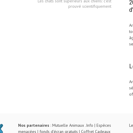
Les chats sont supérieurs aux chiens: c'est
2
prouvé scientifiquement
d
Ar
to
âg
se
L
Ar
sé
of
Nos partenaires
:
Mutuelle Animaux .Info
|
Espèces
Le
menacées
|
fonds d’écran gratuits
|
Coffret Cadeaux