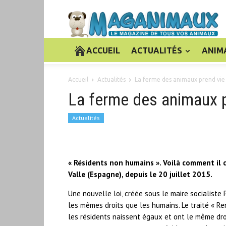
ACCUEIL
ACTUALITÉS
ANIM
Accueil
Actualités
La ferme des animaux prend vie
La ferme des animaux 
Actualités
« Résidents non humains ». Voilà comment il c
Valle (Espagne), depuis le 20 juillet 2015.
Une nouvelle loi, créée sous le maire socialiste
les mêmes droits que les humains. Le traité « Re
les résidents naissent égaux et ont le même droit