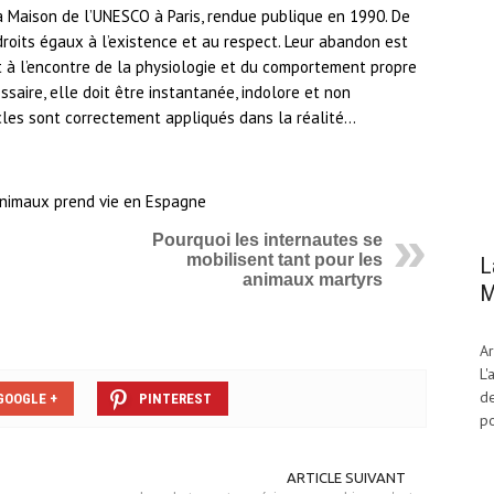
a Maison de l’UNESCO à Paris, rendue publique en 1990. De
oits égaux à l’existence et au respect. Leur abandon est
t à l’encontre de la physiologie et du comportement propre
ssaire, elle doit être instantanée, indolore et non
ticles sont correctement appliqués dans la réalité…
Pourquoi les internautes se
mobilisent tant pour les
L
animaux martyrs
M
Ar
L'
de
GOOGLE +
PINTEREST
po
ARTICLE SUIVANT