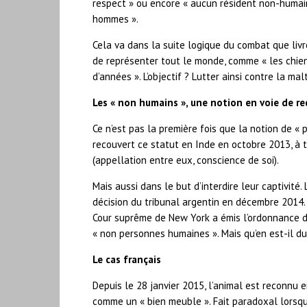
respect » ou encore « aucun résident non-humain 
hommes ».
Cela va dans la suite logique du combat que livre 
de représenter tout le monde, comme « les chiens
d’années ». L’objectif ? Lutter ainsi contre la m
Les « non humains », une notion en voie de 
Ce n’est pas la première fois que la notion de «
recouvert ce statut en Inde en octobre 2013, à 
(appellation entre eux, conscience de soi).
Mais aussi dans le but d’interdire leur captivité
décision du tribunal argentin en décembre 2014. 
Cour suprême de New York a émis l’ordonnance d
« non personnes humaines ». Mais qu’en est-il du
Le cas français
Depuis le 28 janvier 2015, l’animal est reconnu 
comme un « bien meuble ». Fait paradoxal lorsqu’