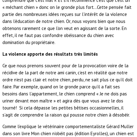
comprendre que c’est mal ». Et s’il recommence c’est que c’est un
« méchant chien » donc on le gronde plus fort…Cette pensée fait
partie des nombreuses idées reçues sur l’intérêt de la violence
dans l’éducation de notre chien. Or, nous voyons bien que nous
obtenons rarement ce que l’on veut en agissant de la sorte. En
effet, il ne faut pas confondre obéissance du chien avec
domination du propriétaire.
La violence apporte des résultats très limités
Ce que nous prenons souvent pour de la provocation voire de la
récidive de la part de notre ami canin, c’est en réalité que notre
ordre n’est pas clair et notre chien, perdu, ne sait plus ce qu’il doit
faire. Par exemple, quand on le gronde parce qu’il a fait ses
besoins dans l’appartement, le chien comprend « Je ne dois pas
uriner devant mon maître » et agira dès que vous avez le dos
tourné! Si cela dépasse les petites bêtises occasionnelles, il
s’agit de comprendre la raison qui pousse notre chien à désobéir.
Comme l’explique le vétérinaire comportementaliste Gérard Muller
dans son livre Mon chien n’obéit pas (édition Eyrolles), un chien est