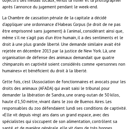
objectifs des médias locaux, venus la filmer et la photographier
après l’annonce du jugement pendant le week-end.
La Chambre de cassation pénale de la capitale a décidé
d’appliquer une ordonnance d’Habeas Corpus (le droit de ne pas
être emprisonné sans jugement) à l’animal, considérant ainsi que,
même s’il ne s’agit pas d’un être humain, il a des sentiments et le
droit à une plus grande liberté. Une demande similaire avait été
rejetée en décembre 2013 par la justice de New York. Là, une
organisation de défense des animaux demandait que quatre
chimpanzés en captivité soient considérés comme «personnes non
humaines» et bénéficient du droit à la liberté.
Cette fois, c’est l’Association de fonctionnaires et avocats pour les
droits des animaux (AFADA) qui avait saisi le tribunal pour
demander la libération de Sandra, une orang-outan de 50 kilos,
haute d’1,50 mètre, vivant dans le zoo de Buenos Aires. Les
responsables du zoo défendaient lundi ses conditions de captivité.
«Elle vit depuis vingt ans dans un grand espace, avec des
spécialistes qui s’occupent de son alimentation, contrôlent sa
santé, et de manière générale, elle vit dans de très bonnes