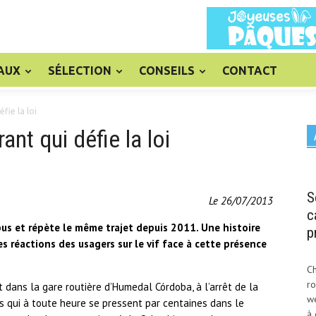
AUX
SÉLECTION
CONSEILS
CONTACT
fie la loi
nt qui défie la loi
S
Le 26/07/2013
c
bus et répète le même trajet depuis 2011. Une histoire
p
es réactions des usagers sur le vif face à cette présence
Ch
ro
t dans la gare routière d’Humedal Córdoba, à l’arrêt de la
w
s qui à toute heure se pressent par centaines dans le
à 