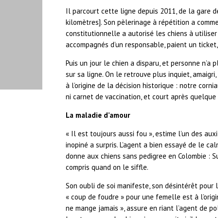
Il parcourt cette ligne depuis 2011, de la gare 
kilomètres]. Son pèlerinage à répétition a comm
constitutionnelle a autorisé les chiens à utiliser
accompagnés d’un responsable, paient un ticket,
Puis un jour le chien a disparu, et personne n’a 
sur sa ligne. On le retrouve plus inquiet, amaigr
à l’origine de la décision historique : notre corni
ni carnet de vaccination, et court après quelque
La maladie d’amour
« Il est toujours aussi fou », estime l’un des aux
inopiné a surpris. L’agent a bien essayé de le ca
donne aux chiens sans pedigree en Colombie : Sul
compris quand on le siffle.
Son oubli de soi manifeste, son désintérêt pour
« coup de foudre » pour une femelle est à l’origin
ne mange jamais », assure en riant l’agent de po