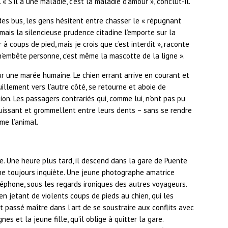
« S’il a une maladie, c’est la maladie d’amour », conclut-il.
es bus, les gens hésitent entre chasser le « répugnant
– mais la silencieuse prudence citadine l’emporte sur la
 coups de pied, mais je crois que c’est interdit », raconte
n n’embête personne, c’est même la mascotte de la ligne ».
sur une marée humaine. Le chien errant arrive en courant et
llement vers l’autre côté, se retourne et aboie de
on. Les passagers contrariés qui, comme lui, n’ont pas pu
puissant et grommellent entre leurs dents – sans se rendre
me l’animal.
ce. Une heure plus tard, il descend dans la gare de Puente
he toujours inquiète. Une jeune photographe amatrice
éphone, sous les regards ironiques des autres voyageurs.
en jetant de violents coups de pieds au chien, qui les
 passé maître dans l’art de se soustraire aux conflits avec
nes et la jeune fille, qu’il oblige à quitter la gare.