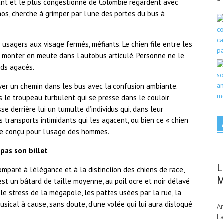
nt et le plus congestionné de Colombie regardent avec
os, cherche à grimper par l’une des portes du bus à
s usagers aux visage fermés, méfiants. Le chien file entre les
 monter en meute dans l’autobus articulé. Personne ne le
rds agacés.
frayer un chemin dans les bus avec la confusion ambiante.
rs le troupeau turbulent qui se presse dans le couloir
sse derrière lui un tumulte d’individus qui, dans leur
es transports intimidants qui les agacent, ou bien ce « chien
ite conçu pour l’usage des hommes.
pas son billet
L
omparé à l’élégance et à la distinction des chiens de race,
M
est un bâtard de taille moyenne, au poil ocre et noir délavé
ar le stress de la mégapole, les pattes usées par la rue, la
ical à cause, sans doute, d’une volée qui lui aura disloqué
Ar
L'