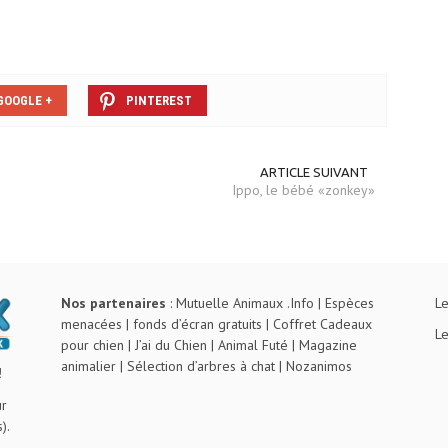
GOOGLE +
PINTEREST
ARTICLE SUIVANT
Ippo, le bébé «zonkey»
Nos partenaires
:
Mutuelle Animaux .Info
|
Espèces
Le
menacées
|
fonds d’écran gratuits
|
Coffret Cadeaux
Le
pour chien
|
J’ai du Chien
|
Animal Futé
|
Magazine
animalier
|
Sélection d’arbres à chat
|
Nozanimos
!
ur
).