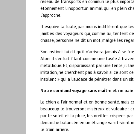
réseau de transports en commun le plus importa
étonnement l’inopportun animal qui, en plein cha
l’approche.
Il esquive la foule, pas moins indifférent que le
jambes des voyageurs qui, comme lui, tentent de
chasse, personne ne dit un mot, malgré les rega
Son instinct lui dit qu’il n’arrivera jamais à se 
Alors il s’enfuit, filant comme une fusée à trave
métallique. Et, disparaissant par une fente, il lai
irritation, ne cherchent pas à savoir si ce sont c
insolent » qui a l’audace de pénétrer dans un s
Notre corniaud voyage sans maître et ne paie 
Le chien a l’air normal et en bonne santé, mais c
beaucoup le trouveront miséreux et vulgaire : c’
par le soleil et la pluie, les oreilles crispées p
démarche balancée en un étrange va-et-vient mus
le train arrière.