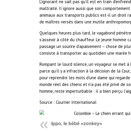
L’ignorant ne sait pas qu’il est en train d’enfrein
maltraité. Il ignore aussi que son comportement 
animaux aux transports publics est-il un droit r
de maîtres versés dans une inutile anthropomorp
Quelques heures plus tard, le vagabond pénètre
s’asseoir à côté du chauffeur. Le jeune homme ca
passage un sourire d’apaisement – chose de plus e
consiste à transporter au quotidien une marée 
Rompant le lourd silence, un voyageur se met à hu
parce qu’il y a infraction à la décision de la Cou
pour reprendre les mots d’une dame qui regarde l
monde réel des chiens et n’a pas été privé de so
homme, reste imperturbable : il a bien perçu l’ai
Source : Courrier International
Ippo, le bébé «zonkey»