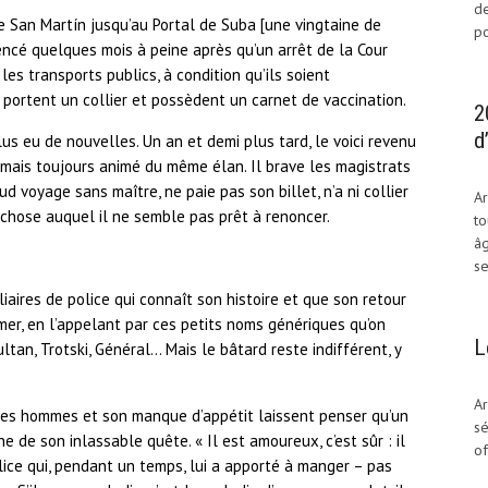
de
de San Martín jusqu’au Portal de Suba [une vingtaine de
po
encé quelques mois à peine après qu’un arrêt de la Cour
 les transports publics, à condition qu’ils soient
 portent un collier et possèdent un carnet de vaccination.
2
d
plus eu de nouvelles. Un an et demi plus tard, le voici revenu
i, mais toujours animé du même élan. Il brave les magistrats
aud voyage sans maître, ne paie pas son billet, n’a ni collier
Ar
 chose auquel il ne semble pas prêt à renoncer.
to
âg
se
iliaires de police qui connaît son histoire et que son retour
lmer, en l’appelant par ces petits noms génériques qu’on
L
tan, Trotski, Général… Mais le bâtard reste indifférent, y
Ar
 les hommes et son manque d’appétit laissent penser qu’un
sé
e de son inlassable quête. « Il est amoureux, c’est sûr : il
of
lice qui, pendant un temps, lui a apporté à manger – pas