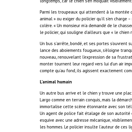
longtemps, car le chien s’en moquait visiblement. 
Parmi les troupeaux qui attendent à la montée d
animal » ou exiger du policier qu’il s’en charge 
colère. « Un monsieur m’a demandé de le chasser à
le policier, qui souligne d’ailleurs que « le chie
Un bus s’arrête, bondé, et ses portes s’ouvrent 
lance des aboiements fougueux, s’éloigne tranqui
nouveau, renouvelant l’expression de sa frustrati
monter tournent leur regard vers lui d’un air im
compte qu’au fond, ils agissent exactement com
L’animal humain
Un autre bus arrive et le chien y trouve une pla
Largo comme en terrain conquis, mais la démarc
immortalise cette scène étonnante avec son tél
Un agent de police fait étalage de son autorité 
esquive avec une adresse mécanique, visiblement
les hommes. Le policier insulte l’auteur de ces lig