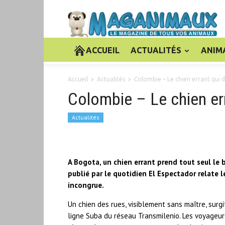
ACCUEIL
ACTUALITÉS
ANIM
Accueil
Actualités
Colombie – Le chien errant qui dé
Colombie – Le chien erra
Actualités
A Bogota, un chien errant prend tout seul le 
publié par le quotidien El Espectador relate l
incongrue.
Un chien des rues, visiblement sans maître, surgi
ligne Suba du réseau Transmilenio. Les voyageur