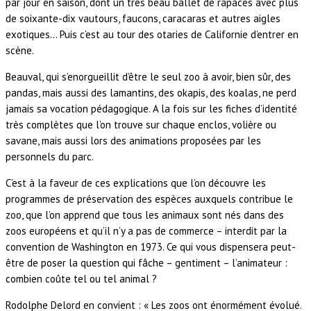
par jour en saison, dont un très beau ballet de rapaces avec plus
de soixante-dix vautours, faucons, caracaras et autres aigles
exotiques… Puis c’est au tour des otaries de Californie d’entrer en
scène.
Beauval, qui s’enorgueillit d’être le seul zoo à avoir, bien sûr, des
pandas, mais aussi des lamantins, des okapis, des koalas, ne perd
jamais sa vocation pédagogique. A la fois sur les fiches d’identité
très complètes que l’on trouve sur chaque enclos, volière ou
savane, mais aussi lors des animations proposées par les
personnels du parc.
C’est à la faveur de ces explications que l’on découvre les
programmes de préservation des espèces auxquels contribue le
zoo, que l’on apprend que tous les animaux sont nés dans des
zoos européens et qu’il n’y a pas de commerce – interdit par la
convention de Washington en 1973. Ce qui vous dispensera peut-
être de poser la question qui fâche – gentiment – l’animateur :
combien coûte tel ou tel animal ?
Rodolphe Delord en convient : « Les zoos ont énormément évolué.