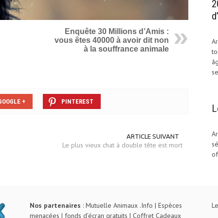
2
d
Enquête 30 Millions d’Amis :
vous êtes 40000 à avoir dit non
Ar
à la souffrance animale
to
âg
se
GOOGLE +
PINTEREST
L
Ar
ARTICLE SUIVANT
sé
Le plus vieux chat à double tête est mort
of
Nos partenaires
:
Mutuelle Animaux .Info
|
Espèces
Le
menacées
|
fonds d’écran gratuits
|
Coffret Cadeaux