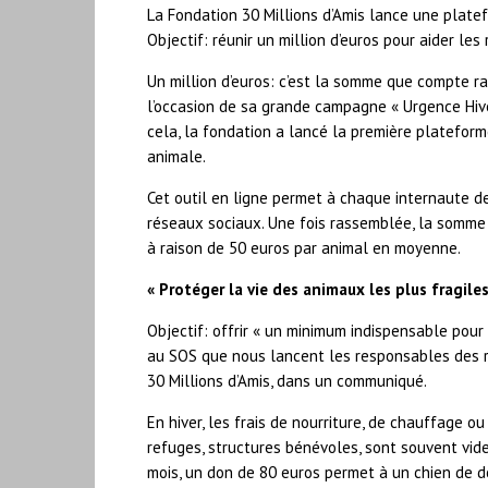
La Fondation 30 Millions d’Amis lance une platef
Objectif: réunir un million d’euros pour aider l
Un million d’euros: c’est la somme que compte ra
l’occasion de sa grande campagne « Urgence Hive
cela, la fondation a lancé la première plateform
animale.
Cet outil en ligne permet à chaque internaute de
réseaux sociaux. Une fois rassemblée, la somme 
à raison de 50 euros par animal en moyenne.
« Protéger la vie des animaux les plus fragiles
Objectif: offrir « un minimum indispensable pour
au SOS que nous lancent les responsables des r
30 Millions d’Amis, dans un communiqué.
En hiver, les frais de nourriture, de chauffage o
refuges, structures bénévoles, sont souvent vid
mois, un don de 80 euros permet à un chien de dor