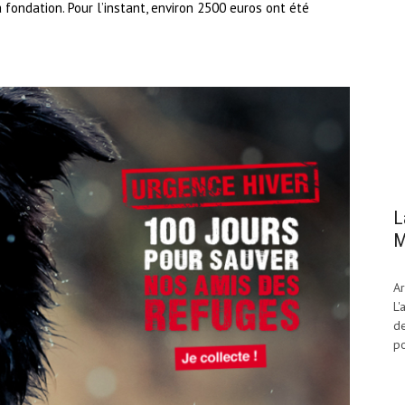
 fondation. Pour l’instant, environ 2500 euros ont été
L
M
Ar
L'
de
po