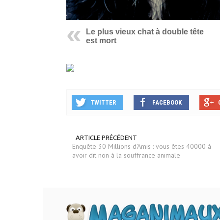
Le plus vieux chat à double tête
est mort
TWITTER
FACEBOOK
ARTICLE PRÉCÉDENT
Enquête 30 Millions d’Amis : vous êtes 40000 à
avoir dit non à la souffrance animale