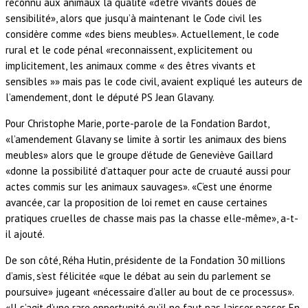
reconnu aux animaux la qualité «d’être vivants doués de
sensibilité», alors que jusqu’à maintenant le Code civil les
considère comme «des biens meubles». Actuellement, le code
rural et le code pénal «reconnaissent, explicitement ou
implicitement, les animaux comme « des êtres vivants et
sensibles »» mais pas le code civil, avaient expliqué les auteurs de
l’amendement, dont le député PS Jean Glavany.
Pour Christophe Marie, porte-parole de la Fondation Bardot,
«l’amendement Glavany se limite à sortir les animaux des biens
meubles» alors que le groupe d’étude de Geneviève Gaillard
«donne la possibilité d’attaquer pour acte de cruauté aussi pour
actes commis sur les animaux sauvages». «C’est une énorme
avancée, car la proposition de loi remet en cause certaines
pratiques cruelles de chasse mais pas la chasse elle-même», a-t-
il ajouté.
De son côté, Réha Hutin, présidente de la Fondation 30 millions
d’amis, s’est félicitée «que le débat au sein du parlement se
poursuive» jugeant «nécessaire d’aller au bout de ce processus».
«Il s’agit d’une rare opportunité qu’il ne faut pas laisser passer. En