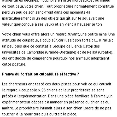
alimentaires déchirés, mouchoirs en mille morceaux, et au milieu
de tout cela, votre chien. Tout propriétaire normalement constitué
perd un peu de son sang-froid dans ces moments-là
(particulièrement si un des objets qui gît sur le sol avait une
valeur quelconque à ses yeux) et en vient à hausser le ton.
Votre chien vous offre alors un regard fuyant, une petite mine. Une
attitude de coupable, à coup sûr, car il sait son forfait !… Il fallait
un peu plus que ce constat à l’équipe de Ljerka Ostoji des
universités de Cambridge (Grande-Bretagne) et de Rejika (Croatie),
qui ont décidé de comprendre pourquoi nos animaux adoptaient
cette posture.
Preuve du forfait ou culpabilité effective ?
Les chercheurs ont testé ces deux pistes pour voir ce qui causait
le regard « coupable ». 96 chiens et leur propriétaire se sont
prêtés à l’expérimentation. Dans une pièce familière à l’animal, un
expérimentateur déposait à manger en présence du chien et du
maître. Le propriétaire intimait alors à son chien l’ordre de ne pas
toucher à la nourriture puis quittait la pièce.