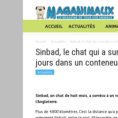
ACCUEIL
ACTUALITÉS
ANIM
Accueil
Actualités
Sinbad, le chat qui a survécu à u
Sinbad, le chat qui a s
jours dans un conteneu
Actualités
Sinbad, un chat de huit mois, a survécu à un 
l’Angleterre.
Plus de 4.800 kilomètres. C’est la distance qu’a
prénommé Sinbad- entre le port d’Alexandrie, en