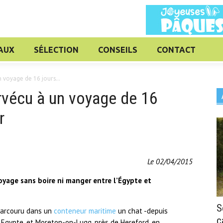
AUX
SÉLECTION
CONSEILS
CONTACT
n voyage de 16 jours...
urvécu à un voyage de 16
r
Le 02/04/2015
voyage sans boire ni manger entre l’Égypte et
S
 parcouru dans un
conteneur maritime
un chat -depuis
c
 Egypte, et Moreton-on-Lugg, près de Hereford, en