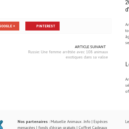
2
d
Ar
GOOGLE +
PINTEREST
to
âg
se
ARTICLE SUIVANT
Russie: Une femme arrêtée avec 108 animaux
exotiques dans sa valise
L
Ar
sé
of
Nos partenaires
:
Mutuelle Animaux .Info
|
Espèces
Le
menacées
|
fonds d’écran gratuits
|
Coffret Cadeaux