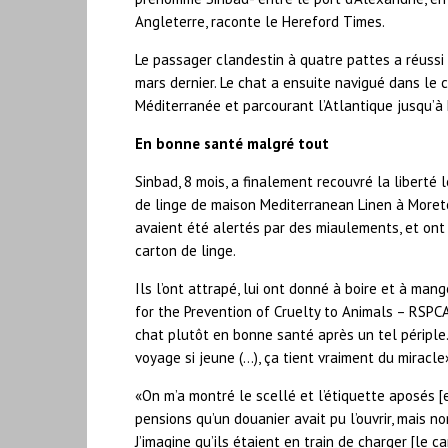
Angleterre, raconte le Hereford Times.
Le passager clandestin à quatre pattes a réussi à
mars dernier. Le chat a ensuite navigué dans le 
Méditerranée et parcourant l’Atlantique jusqu’à 
En bonne santé malgré tout
Sinbad, 8 mois, a finalement recouvré la liberté l
de linge de maison Mediterranean Linen à Moret
avaient été alertés par des miaulements, et ont 
carton de linge.
Ils l’ont attrapé, lui ont donné à boire et à man
for the Prevention of Cruelty to Animals – RSPCA)
chat plutôt en bonne santé après un tel périple.
voyage si jeune (…), ça tient vraiment du miracle
«On m’a montré le scellé et l’étiquette aposés [
pensions qu’un douanier avait pu l’ouvrir, mais non
J’imagine qu’ils étaient en train de charger [le c