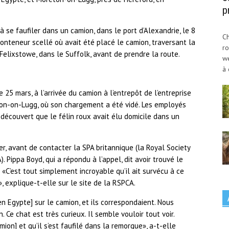
p
 se faufiler dans un camion, dans le port d’Alexandrie, le 8
Ch
conteneur scellé où avait été placé le camion, traversant la
ro
Felixstowe, dans le Suffolk, avant de prendre la route.
w
à 
e 25 mars, à l’arrivée du camion à l’entrepôt de l’entreprise
on-on-Lugg, où son chargement a été vidé. Les employés
découvert que le félin roux avait élu domicile dans un
ger, avant de contacter la SPA britannique (la Royal Society
. Pippa Boyd, qui a répondu à l’appel, dit avoir trouvé le
 «C’est tout simplement incroyable qu’il ait survécu à ce
», explique-t-elle sur le site de la RSPCA.
en Egypte] sur le camion, et ils correspondaient. Nous
. Ce chat est très curieux. Il semble vouloir tout voir.
amion] et qu’il s’est faufilé dans la remorque», a-t-elle