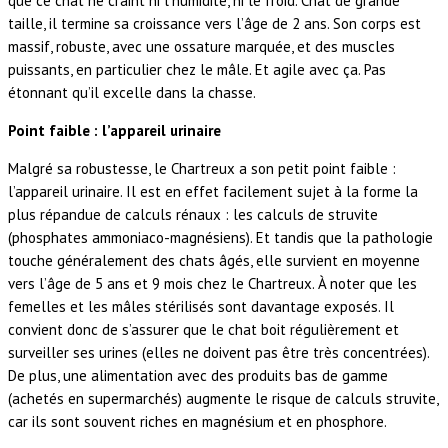
que ce chat ne craint ni l’humidité, ni le froid. Chat de grande
taille, il termine sa croissance vers l’âge de 2 ans. Son corps est
massif, robuste, avec une ossature marquée, et des muscles
puissants, en particulier chez le mâle. Et agile avec ça. Pas
étonnant qu’il excelle dans la chasse.
Point faible : l’appareil urinaire
Malgré sa robustesse, le Chartreux a son petit point faible :
l’appareil urinaire. Il est en effet facilement sujet à la forme la
plus répandue de calculs rénaux : les calculs de struvite
(phosphates ammoniaco-magnésiens). Et tandis que la pathologie
touche généralement des chats âgés, elle survient en moyenne
vers l’âge de 5 ans et 9 mois chez le Chartreux. À noter que les
femelles et les mâles stérilisés sont davantage exposés. Il
convient donc de s’assurer que le chat boit régulièrement et
surveiller ses urines (elles ne doivent pas être très concentrées).
De plus, une alimentation avec des produits bas de gamme
(achetés en supermarchés) augmente le risque de calculs struvite,
car ils sont souvent riches en magnésium et en phosphore.