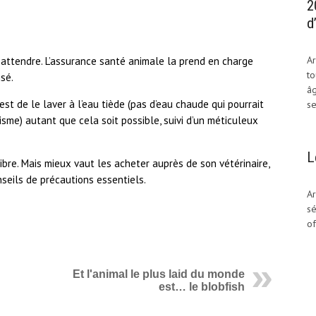
2
d
Ar
 attendre. L’assurance santé animale la prend en charge
to
isé.
âg
st de le laver à l’eau tiède (pas d’eau chaude qui pourrait
se
isme) autant que cela soit possible, suivi d’un méticuleux
L
ibre. Mais mieux vaut les acheter auprès de son vétérinaire,
seils de précautions essentiels.
Ar
sé
of
Et l'animal le plus laid du monde
est… le blobfish