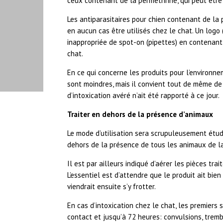
ceux contenant de la perméthrine, qui peut être 
Les antiparasitaires pour chien contenant de la 
en aucun cas être utilisés chez le chat. Un logo (
inappropriée de spot-on (pipettes) en contenant
chat.
En ce qui concerne les produits pour l’environnem
sont moindres, mais il convient tout de même de
d’intoxication avéré n’ait été rapporté à ce jour.
Traiter en dehors de la présence d’animaux
Le mode d’utilisation sera scrupuleusement étudi
dehors de la présence de tous les animaux de la
Il est par ailleurs indiqué d’aérer les pièces tr
L’essentiel est d’attendre que le produit ait bien 
viendrait ensuite s’y frotter.
En cas d’intoxication chez le chat, les premier
contact et jusqu’à 72 heures: convulsions, trembl