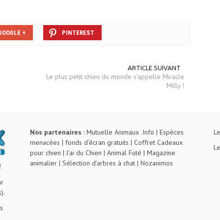
GOOGLE +
PINTEREST
ARTICLE SUIVANT
Le plus petit chien du monde s'appelle Miracle
Milly !
Nos partenaires
:
Mutuelle Animaux .Info
|
Espèces
Le
menacées
|
fonds d’écran gratuits
|
Coffret Cadeaux
Le
pour chien
|
J’ai du Chien
|
Animal Futé
|
Magazine
animalier
|
Sélection d’arbres à chat
|
Nozanimos
!
ur
).
s