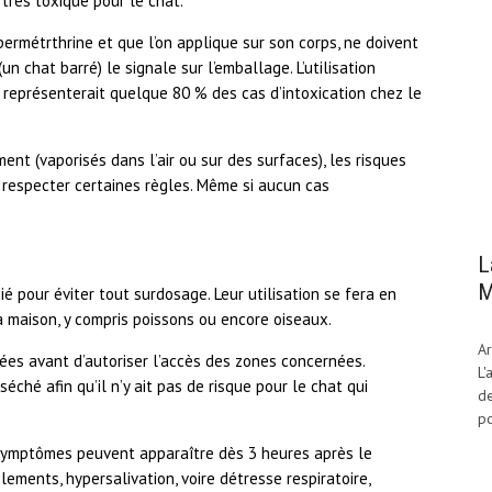
très toxique pour le chat.
permétrthrine et que l’on applique sur son corps, ne doivent
un chat barré) le signale sur l’emballage. L’utilisation
 représenterait quelque 80 % des cas d’intoxication chez le
ent (vaporisés dans l’air ou sur des surfaces), les risques
 respecter certaines règles. Même si aucun cas
L
M
é pour éviter tout surdosage. Leur utilisation se fera en
 maison, y compris poissons ou encore oiseaux.
Ar
aitées avant d’autoriser l’accès des zones concernées.
L'
séché afin qu’il n’y ait pas de risque pour le chat qui
de
po
s symptômes peuvent apparaître dès 3 heures après le
ements, hypersalivation, voire détresse respiratoire,