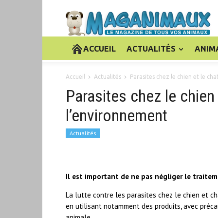
ACCUEIL
ACTUALITÉS
ANIM
Accueil
Actualités
Parasites chez le chien et le cha
Parasites chez le chien e
l’environnement
Actualités
Il est important de ne pas négliger le traite
La lutte contre les parasites chez le chien et 
en utilisant notamment des produits, avec préca
animale.