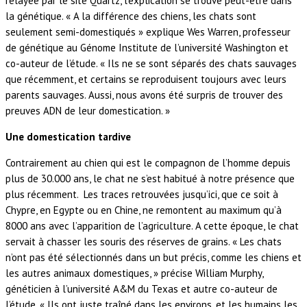
relayée par le site Quartz, l’explication se trouve peut-être dans
la génétique. « A la différence des chiens, les chats sont
seulement semi-domestiqués » explique Wes Warren, professeur
de génétique au Génome Institute de l’université Washington et
co-auteur de l’étude. « Ils ne se sont séparés des chats sauvages
que récemment, et certains se reproduisent toujours avec leurs
parents sauvages. Aussi, nous avons été surpris de trouver des
preuves ADN de leur domestication. »
Une domestication tardive
Contrairement au chien qui est le compagnon de l’homme depuis
plus de 30.000 ans, le chat ne s’est habitué à notre présence que
plus récemment. Les traces retrouvées jusqu’ici, que ce soit à
Chypre, en Egypte ou en Chine, ne remontent au maximum qu’à
8000 ans avec l’apparition de l’agriculture. A cette époque, le chat
servait à chasser les souris des réserves de grains. « Les chats
n’ont pas été sélectionnés dans un but précis, comme les chiens et
les autres animaux domestiques, » précise William Murphy,
généticien à l’université A&M du Texas et autre co-auteur de
l’étude. « Ils ont juste traîné dans les environs, et les humains les