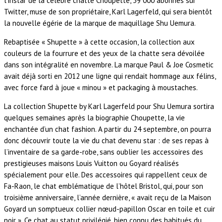
l’instar de la célèbre chatte Choupette, 39 000 abonnés sur
Twitter, muse de son propriétaire, Karl Lagerfeld, qui sera bientôt
la nouvelle égérie de la marque de maquillage Shu Uemura.
Rebaptisée « Shupette » à cette occasion, la collection aux
couleurs de la fourrure et des yeux de la chatte sera dévoilée
dans son intégralité en novembre. La marque Paul & Joe Cosmetic
avait déjà sorti en 2012 une ligne qui rendait hommage aux félins,
avec force fard à joue « minou » et packaging à moustaches.
La collection Shupette by Karl Lagerfeld pour Shu Uemura sortira
quelques semaines après la biographie Choupette, la vie
enchantée d’un chat fashion. A partir du 24 septembre, on pourra
donc découvrir toute la vie du chat devenu star : de ses repas à
l’inventaire de sa garde-robe, sans oublier les accessoires des
prestigieuses maisons Louis Vuitton ou Goyard réalisés
spécialement pour elle. Des accessoires qui rappellent ceux de
Fa-Raon, le chat emblématique de l’hôtel Bristol, qui, pour son
troisième anniversaire, l’année dernière, « avait reçu de la Maison
Goyard un somptueux collier nœud-papillon Oscar en toile et cuir
noir ». Ce chat au statut privilégié, bien connu des habitués du