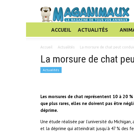
ACCUEIL
ACTUALITÉS
ANIM
Accueil
Actualités
La morsure de chat peut condui
La morsure de chat peu
Actualités
Les morsures de chat représentent 10 à 20 % 
que plus rares, elles ne doivent pas être né
déprime.
Une étude réalisée par l’université du Michigan,
et la déprime qui atteindrait jusqu’à 47 % des f