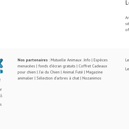
L
Ar
sé
of
Nos partenaires
:
Mutuelle Animaux .Info
|
Espèces
Le
menacées
|
fonds d’écran gratuits
|
Coffret Cadeaux
Le
pour chien
|
J’ai du Chien
|
Animal Futé
|
Magazine
animalier
|
Sélection d’arbres à chat
|
Nozanimos
!
ur
).
s