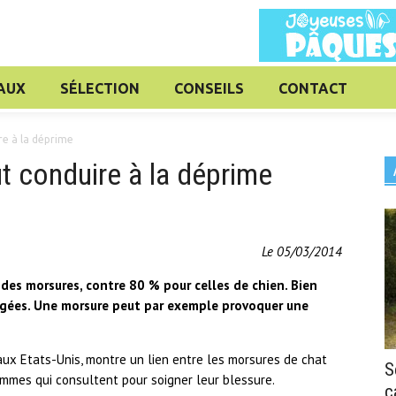
AUX
SÉLECTION
CONSEILS
CONTACT
re à la déprime
t conduire à la déprime
Le 05/03/2014
des morsures, contre 80 % pour celles de chien. Bien
gligées. Une morsure peut par exemple provoquer une
 aux Etats-Unis, montre un lien entre les morsures de chat
S
emmes qui consultent pour soigner leur blessure.
c