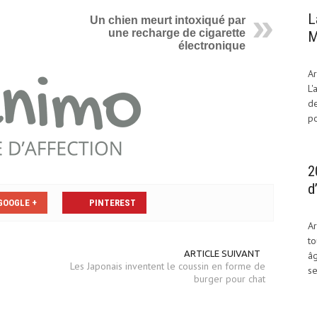
L
Un chien meurt intoxiqué par
une recharge de cigarette
M
électronique
Ar
L'
de
po
2
d
GOOGLE +
PINTEREST
Ar
to
ARTICLE SUIVANT
âg
Les Japonais inventent le coussin en forme de
se
burger pour chat