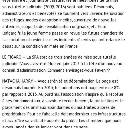
vétérinaire et journaliste l’assure: les années noires de la mise
sous tutelle judiciaire (2009-2013) sont oubliées. Désormais,
administrateurs et bénévoles se tournent vers l’avenir. Rénovation
des refuges, modes d’adoption inédits, ouverture de nouvelles
antennes, supports de sensibilisation originaux, etc. Pour
lefigaro.fr, la jeune femme passe en revue les futurs chantiers de
l’association et revient sur les incidents récents qui ont relancé le
débat sur la condition animale en France.
LE FIGARO. – La SPA sort de trois années de mise sous tutelle
judiciaire. Vous avez été élue en juin 2013 à la tête d’un nouveau
conseil d’administration. Comment envisagez-vous l’avenir?
NATACHA HARRY. – Avec sérénité et détermination. La page est
désormais tournée. En 2013, les adoptions ont augmenté de 8%
par rapport à 2013. Aujourd’hui, l’association n’aspire qu’à recoller
à ses fondamentaux, à savoir le recueillement, la protection et le
placement des animaux abandonnés ou maltraités auprès de
propriétaires. Pour ce faire, elle doit moderniser ses infrastructures
et accroître sa visibilité auprès du public. Les chantiers que nous
avons lancés depuis janvier vont dans ce sens.