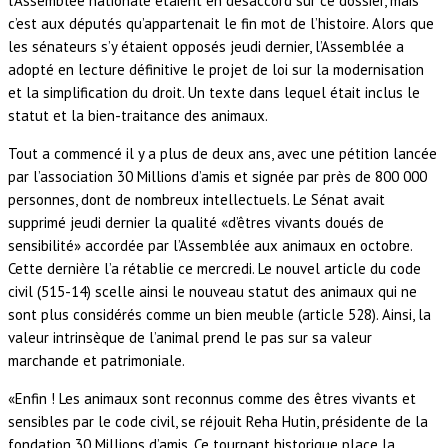
l’Assemblée nationale étaient en désaccord sur ce dossier, mais
c’est aux députés qu’appartenait le fin mot de l’histoire. Alors que
les sénateurs s’y étaient opposés jeudi dernier, l’Assemblée a
adopté en lecture définitive le projet de loi sur la modernisation
et la simplification du droit. Un texte dans lequel était inclus le
statut et la bien-traitance des animaux.
Tout a commencé il y a plus de deux ans, avec une pétition lancée
par l’association 30 Millions d’amis et signée par près de 800 000
personnes, dont de nombreux intellectuels. Le Sénat avait
supprimé jeudi dernier la qualité «d’êtres vivants doués de
sensibilité» accordée par l’Assemblée aux animaux en octobre.
Cette dernière l’a rétablie ce mercredi. Le nouvel article du code
civil (515-14) scelle ainsi le nouveau statut des animaux qui ne
sont plus considérés comme un bien meuble (article 528). Ainsi, la
valeur intrinsèque de l’animal prend le pas sur sa valeur
marchande et patrimoniale.
«Enfin ! Les animaux sont reconnus comme des êtres vivants et
sensibles par le code civil, se réjouit Reha Hutin, présidente de la
fondation 30 Millions d’amis. Ce tournant historique place la