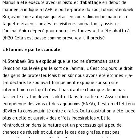
Marius a été exécuté avec un pistolet d’abattage en début de
matinée, a indiqué à l’AFP le porte-parole du zoo, Tobias Stenbaek
Bro, avant une autopsie qui était en cours dimanche matin et à
laquelle étaient conviés les visiteurs souhaitant y assister.
L’animal finira dépecé pour nourrir les fauves. « Il a été abattu à
9H20. Cela s’est passé comme prévu », a-t-il précisé.
« Etonnés » par le scandale
M. Stenbaek Bro a expliqué que le zoo ne s’attendait pas à
l’émotion soulevée par le sort de l’animal. « C’est toujours le droit
des gens de protester. Mais bien sûr nous avons été étonnés », a-
t-il déclaré. Le zoo avait longuement expliqué sur son site
internet mercredi qu’il n’avait pas d’autre choix que de ne pas
laisser le girafon devenir adulte. Dans le cadre de l’Association
européenne des zoos et des aquariums (EAZA), il est en effet tenu
d’éviter la consanguinité entre girafes. Or, la castration a été jugée
plus cruelle et aurait « des effets indésirables ». Et la
réintroduction dans la nature est un processus qui a peu de
chances de réussir et qui, dans le cas des girafes, n’est pas