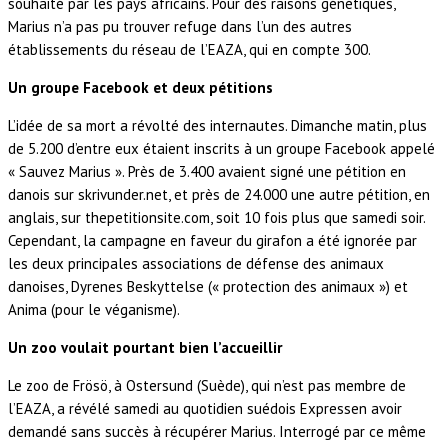
souhaité par les pays africains. Pour des raisons génétiques,
Marius n’a pas pu trouver refuge dans l’un des autres
établissements du réseau de l’EAZA, qui en compte 300.
Un groupe Facebook et deux pétitions
L’idée de sa mort a révolté des internautes. Dimanche matin, plus
de 5.200 d’entre eux étaient inscrits à un groupe Facebook appelé
« Sauvez Marius ». Près de 3.400 avaient signé une pétition en
danois sur skrivunder.net, et près de 24.000 une autre pétition, en
anglais, sur thepetitionsite.com, soit 10 fois plus que samedi soir.
Cependant, la campagne en faveur du girafon a été ignorée par
les deux principales associations de défense des animaux
danoises, Dyrenes Beskyttelse (« protection des animaux ») et
Anima (pour le véganisme).
Un zoo voulait pourtant bien l’accueillir
Le zoo de Frösö, à Ostersund (Suède), qui n’est pas membre de
l’EAZA, a révélé samedi au quotidien suédois Expressen avoir
demandé sans succès à récupérer Marius. Interrogé par ce même