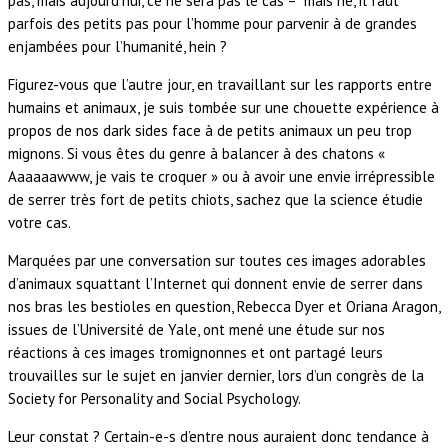
pas, mais aujourd’hui, ce ne sera pas le cas – mais hé, il faut
parfois des petits pas pour l’homme pour parvenir à de grandes
enjambées pour l’humanité, hein ?
Figurez-vous que l’autre jour, en travaillant sur les rapports entre
humains et animaux, je suis tombée sur une chouette expérience à
propos de nos dark sides face à de petits animaux un peu trop
mignons. Si vous êtes du genre à balancer à des chatons «
Aaaaaawww, je vais te croquer » ou à avoir une envie irrépressible
de serrer très fort de petits chiots, sachez que la science étudie
votre cas.
Marquées par une conversation sur toutes ces images adorables
d’animaux squattant l’Internet qui donnent envie de serrer dans
nos bras les bestioles en question, Rebecca Dyer et Oriana Aragon,
issues de l’Université de Yale, ont mené une étude sur nos
réactions à ces images tromignonnes et ont partagé leurs
trouvailles sur le sujet en janvier dernier, lors d’un congrès de la
Society for Personality and Social Psychology.
Leur constat ? Certain-e-s d’entre nous auraient donc tendance à