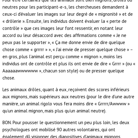
neutres pour les participant-e-s, les chercheuses demandent à
ceux-ci d’évaluer les images sur leur degré de « mignonité » et de
« drôlerie ». Ensuite, les individus doivent évaluer la « perte de
contrôle » que ces images leur font ressentir, en notant leur
accord ou leur désaccord avec des affirmations comme « Je ne
peux pas le supporter », « Ça me donne envie de dire quelque
chose comme « grrrrr » », « J’ai envie de presser quelque chose » –
en gros, plus l’animal est perçu comme « mignon », moins les
individus ont de contrôle et plus ils ont envie de dire « Grrrr » (ou «
Aaaaaawwwwww », chacun son style) ou de presser quelque
chose.
Les animaux drôles, quant à eux, reçoivent des scores inférieurs
aux mignons, mais supérieurs aux neutres (pour le dire d’une autre
manière, un animal rigolo vous fera moins dire « Grrrrr/Awwww »
qu’un animal mignon, mais plus qu’un animal neutre).
BON. Pour pousser le questionnement un peu plus loin, les deux
psychologues ont mobilisé 90 autres volontaires, qui ont
également dû visionner des diapositives d’animaux mignons,