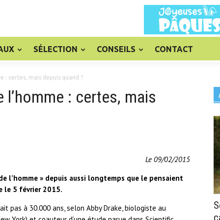
AUX
SÉLECTION
CONSEILS
CONTACT
 : certes, mais depuis quand ?
e l’homme : certes, mais
Le 09/02/2015
i de l’homme » depuis aussi longtemps que le pensaient
e le 5 février 2015.
S
it pas à 30.000 ans, selon Abby Drake, biologiste au
c
ew York) et coauteur d’une étude parue dans Scientific