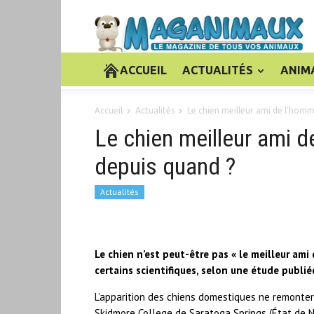
ACCUEIL
ACTUALITÉS
ANIM
Accueil
Actualités
Le chien meilleur ami de l’homme
Le chien meilleur ami d
depuis quand ?
Actualités
Le chien n’est peut-être pas « le meilleur am
certains scientifiques, selon une étude publié
L’apparition des chiens domestiques ne remontera
Skidmore College de Saratoga Springs (État de N