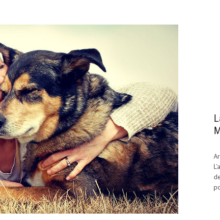
L
M
Ar
L'
de
po