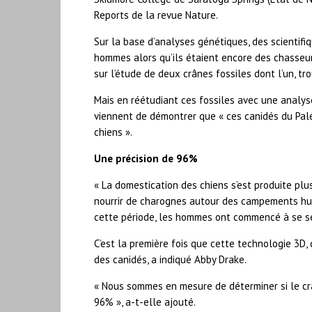
Reports de la revue Nature.
Sur la base d’analyses génétiques, des scientifi
hommes alors qu’ils étaient encore des chasseu
sur l’étude de deux crânes fossiles dont l’un, tr
Mais en réétudiant ces fossiles avec une analy
viennent de démontrer que « ces canidés du Pal
chiens ».
Une précision de 96%
« La domestication des chiens s’est produite pl
nourrir de charognes autour des campements hu
cette période, les hommes ont commencé à se séd
C’est la première fois que cette technologie 3D, q
des canidés, a indiqué Abby Drake.
« Nous sommes en mesure de déterminer si le crâ
96% », a-t-elle ajouté.