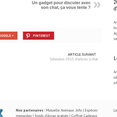
2
Un gadget pour discuter avec
son chat, ça vous tente ?
d
Ar
to
âg
GOOGLE +
PINTEREST
se
ARTICLE SUIVANT
L
Sélection 2015 d'arbres à chat
Ar
sé
of
Nos partenaires
:
Mutuelle Animaux .Info
|
Espèces
Le
menacées
|
fonds d’écran gratuits
|
Coffret Cadeaux