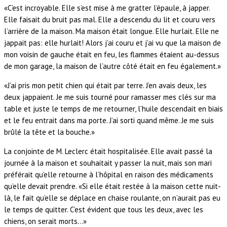
«C’est incroyable. Elle s’est mise à me gratter l’épaule, à japper.
Elle faisait du bruit pas mal. Elle a descendu du lit et couru vers
l’arrière de la maison. Ma maison était longue. Elle hurlait. Elle ne
jappait pas: elle hurlait! Alors j’ai couru et j’ai vu que la maison de
mon voisin de gauche était en feu, les flammes étaient au-dessus
de mon garage, la maison de l’autre côté était en feu également.»
«J’ai pris mon petit chien qui était par terre. J’en avais deux, les
deux jappaient. Je me suis tourné pour ramasser mes clés sur ma
table et juste le temps de me retourner, l’huile descendait en biais
et le feu entrait dans ma porte. J’ai sorti quand même. Je me suis
brûlé la tête et la bouche.»
La conjointe de M. Leclerc était hospitalisée. Elle avait passé la
journée à la maison et souhaitait y passer la nuit, mais son mari
préférait qu’elle retourne à l’hôpital en raison des médicaments
qu’elle devait prendre. «Si elle était restée à la maison cette nuit-
là, le fait qu’elle se déplace en chaise roulante, on n’aurait pas eu
le temps de quitter. C’est évident que tous les deux, avec les
chiens, on serait morts…»