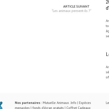
2
ARTICLE SUIVANT
d
"Les animaux pensent-ils ?"
Ar
to
âg
se
L
Ar
sé
of
Nos partenaires
:
Mutuelle Animaux .Info
|
Espèces
Le
menacées
|
fonds d’écran gratuits
|
Coffret Cadeaux