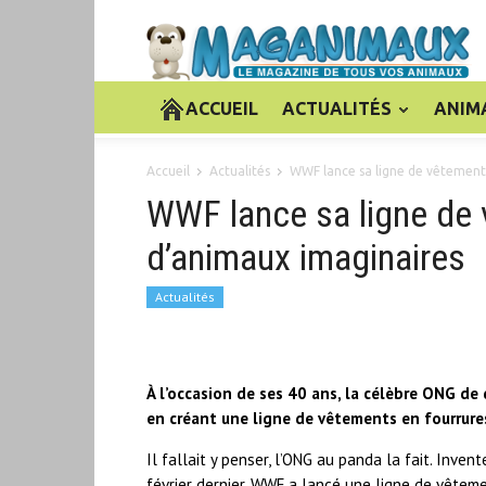
ACCUEIL
ACTUALITÉS
ANIM
Accueil
Actualités
WWF lance sa ligne de vêtement
WWF lance sa ligne de 
d’animaux imaginaires
Actualités
À l’occasion de ses 40 ans, la célèbre ONG d
en créant une ligne de vêtements en fourrure
Il fallait y penser, l’ONG au panda la fait. Inven
février dernier, WWF a lancé une ligne de vêtem