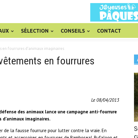
AUX
SÉLECTION
CONSEILS
CONTACT
s en fourrures d’animaux imaginaires
vêtements en fourrures
Le 08/04/2013
e défense des animaux lance une campagne anti-fourrure
s d’animaux imaginaires.
S
ter de la fausse fourrure pour lutter contre la vraie. En
c
ents et accessoires en fourrures de Bamboseal, Bufaloon et