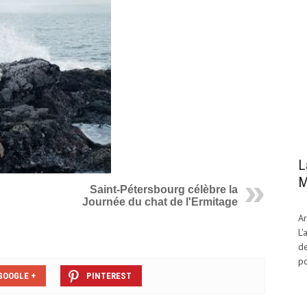
L
M
Saint-Pétersbourg célèbre la
Journée du chat de l'Ermitage
Ar
L'
de
po
GOOGLE +
PINTEREST