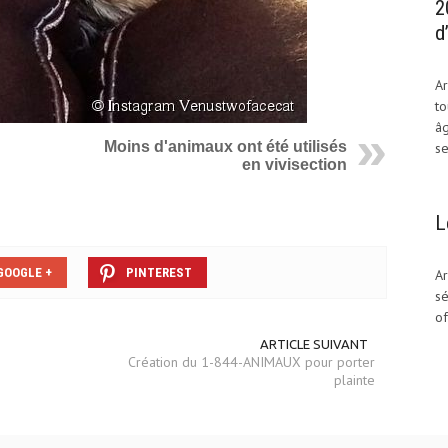
2
d
Ar
to
âg
Moins d'animaux ont été utilisés
se
en vivisection
L
GOOGLE +
PINTEREST
Ar
sé
of
ARTICLE SUIVANT
Création du 1-844-ANIMAUX pour porter
plainte