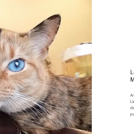
L
M
Ar
L'
de
po