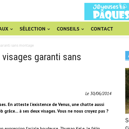
AUX
SÉLECTION
CONSEILS
CONTACT
 garanti sans montage
 visages garanti sans
Le 30/06/2014
ises. En atteste l’existence de Venus, une chatte aussi
eb grâce… à ses deux visages. Vous ne nous croyez pas ?
S
c
 son expression faciale boudeuse. Zhumao KeLe, le félin