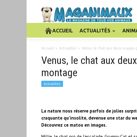
ACCUEIL
ACTUALITÉS
ANIM
Accueil
Actualités
Venus, le chat aux deux visages
Venus, le chat aux deux
montage
Actualités
La nature nous réserve parfois de jolies surpr
craquante qu’insolite, devenue une star du w
Découvrez ce matou en images.
Millie, le chat pro de l’escalade. Grumpy Cat et