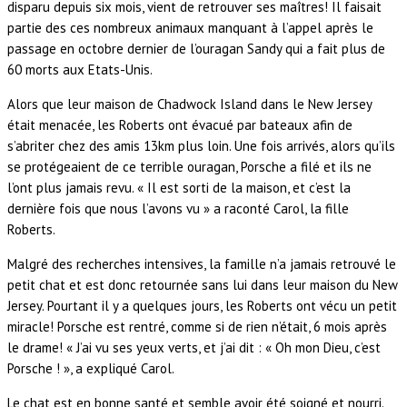
disparu depuis six mois, vient de retrouver ses maîtres! Il faisait
partie des ces nombreux animaux manquant à l’appel après le
passage en octobre dernier de l’ouragan Sandy qui a fait plus de
60 morts aux Etats-Unis.
Alors que leur maison de Chadwock Island dans le New Jersey
était menacée, les Roberts ont évacué par bateaux afin de
s’abriter chez des amis 13km plus loin. Une fois arrivés, alors qu’ils
se protégeaient de ce terrible ouragan, Porsche a filé et ils ne
l’ont plus jamais revu. « Il est sorti de la maison, et c’est la
dernière fois que nous l’avons vu » a raconté Carol, la fille
Roberts.
Malgré des recherches intensives, la famille n’a jamais retrouvé le
petit chat et est donc retournée sans lui dans leur maison du New
Jersey. Pourtant il y a quelques jours, les Roberts ont vécu un petit
miracle! Porsche est rentré, comme si de rien n’était, 6 mois après
le drame! « J’ai vu ses yeux verts, et j’ai dit : « Oh mon Dieu, c’est
Porsche ! », a expliqué Carol.
Le chat est en bonne santé et semble avoir été soigné et nourri.