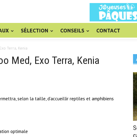
AUX
SÉLECTION
CONSEILS
CONTACT
Exo Terra, Kenia
oo Med, Exo Terra, Kenia
mettra, selon la taille, d’accueillir reptiles et amphibiens
S
ation optimale
c