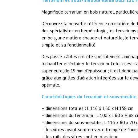
Magnifique terrarium en bois naturel, particuliè
Découvrez la nouvelle référence en matière de t
des spécialistes en herpétologie, les terrariums
en bois, une matière chaude et naturelle, le te
simple et sa fonctionnalité.
Des passe-câbles ont été spécialement aménagé
à chauffer et éclairer le terrarium. Celui-ci est f
supérieure, de 19 mm d’épaisseur ; il est donc pa
grâce aux grilles d’aération intégrées sur le deva
optimale.
Caractéristiques du terrarium et sous-meuble
– dimensions totales : L 116 x l 60 x H 158 cm
– dimensions du terrarium : L 100 x l 60 x H 88 
– dimensions du sous-meuble : L 116 x 60 x 70 
– les vitres avant sont en verre trempé de 4 mm
– les rails des vitres sont en plastique