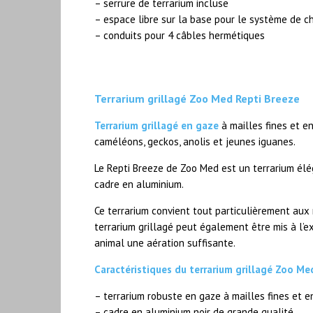
– serrure de terrarium incluse
– espace libre sur la base pour le système de 
– conduits pour 4 câbles hermétiques
Terrarium grillagé Zoo Med Repti Breeze
Terrarium grillagé en gaze
à mailles fines et e
caméléons, geckos, anolis et jeunes iguanes.
Le Repti Breeze de Zoo Med est un terrarium élég
cadre en aluminium.
Ce terrarium convient tout particulièrement aux re
terrarium grillagé peut également être mis à l’ex
animal une aération suffisante.
Caractéristiques du terrarium grillagé Zoo Me
– terrarium robuste en gaze à mailles fines et 
– cadre en aluminium noir de grande qualité