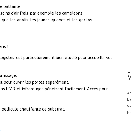
te battante
soins d’air frais, par exemple les caméléons
 que les anolis, les jeunes iguanes et les geckos
ens !
ogistes, est particulièrement bien étudié pour accueillir vos
L
urrissage.
M
et pour ouvrir les portes séparément.
ns U.V.B. et infrarouges pénètrent facilement. Accès pour
Ar
L'
de
e pellicule chauffante de substrat.
po
H