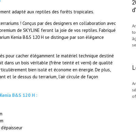
2
d
rement adapté aux reptiles des forêts tropicales.
errariums ! Conçus par des designers en collaboration avec
Ar
 premium de SKYLINE feront la joie de vos reptiles. Fabriqué
to
rrarium Kenia B&S 120 H se distingue par son élégance
âg
se
s pour cacher élégamment le matériel technique destiné
ait dans un bois véritable (frêne teinté et verni) de qualité
L
rticulièrement bien isolé et économe en énergie. De plus,
nt et le dessus du terrarium, l’air circule de façon
Ar
sé
 Kenia B&S 120 H :
of
cm
cm
 d’épaisseur