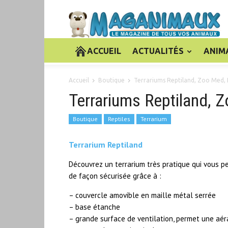
ACCUEIL
ACTUALITÉS
ANIM
Accueil
Boutique
Terrariums Reptiland, Zoo Med, 
Terrariums Reptiland, Z
Boutique
Reptiles
Terrarium
Terrarium Reptiland
Découvrez un terrarium très pratique qui vous per
de façon sécurisée grâce à :
– couvercle amovible en maille métal serrée
– base étanche
– grande surface de ventilation, permet une aér