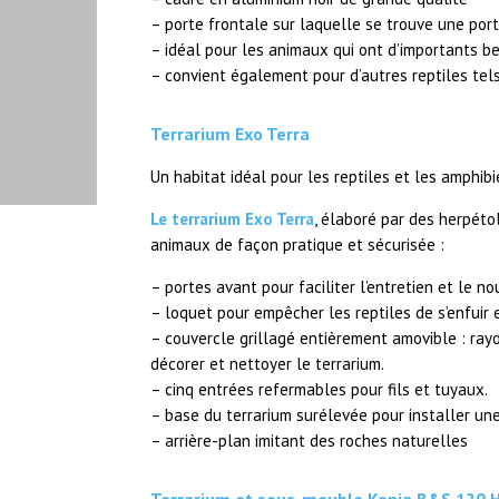
– porte frontale sur laquelle se trouve une por
– idéal pour les animaux qui ont d’importants be
– convient également pour d’autres reptiles tels
Terrarium Exo Terra
Un habitat idéal pour les reptiles et les amphibi
Le terrarium Exo Terra
, élaboré par des herpétol
animaux de façon pratique et sécurisée :
– portes avant pour faciliter l’entretien et le no
– loquet pour empêcher les reptiles de s’enfuir 
– couvercle grillagé entièrement amovible : rayo
décorer et nettoyer le terrarium.
– cinq entrées refermables pour fils et tuyaux.
– base du terrarium surélevée pour installer un
– arrière-plan imitant des roches naturelles
Terrarium et sous-meuble Kenia B&S 120 