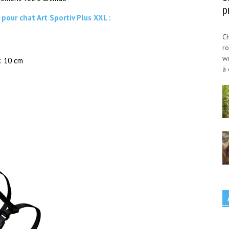
p
 pour chat Art Sportiv Plus XXL :
Ch
ro
w
 : 10 cm
à 