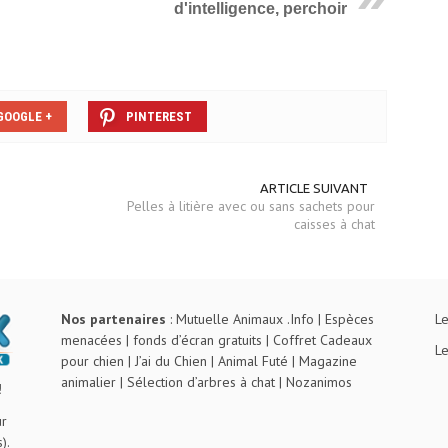
d'intelligence, perchoir
GOOGLE +
PINTEREST
ARTICLE SUIVANT
Pelles à litière avec ou sans sachets pour
caisses à chat
Nos partenaires
:
Mutuelle Animaux .Info
|
Espèces
Le
menacées
|
fonds d’écran gratuits
|
Coffret Cadeaux
Le
pour chien
|
J’ai du Chien
|
Animal Futé
|
Magazine
animalier
|
Sélection d’arbres à chat
|
Nozanimos
!
ur
).