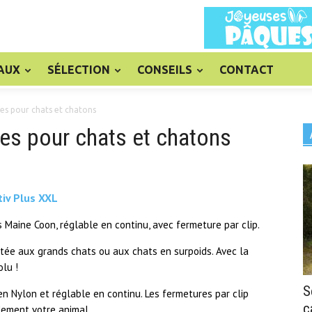
AUX
SÉLECTION
CONSEILS
CONTACT
ses pour chats et chatons
ses pour chats et chatons
tiv Plus XXL
 Maine Coon, réglable en continu, avec fermeture par clip.
aptée aux grands chats ou aux chats en surpoids. Avec la
olu !
S
n Nylon et réglable en continu. Les fermetures par clip
c
dement votre animal.