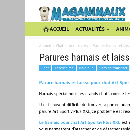
ACCUEIL
ACTUALITÉS
ANIM
Accueil
Chat
Accessoires
Parures harnais et lais
Parures harnais et lais
Chat
Accessoires
Boutique
Sacs de transport
Parure harnais et laisse pour chat Art Spor
Harnais spécial pour les grands chats comme les
Il est souvent difficile de trouver la parure ad
parure Art Sportiv Plus XXL, ce problème est rés
Le harnais pour chat Art Sportiv Plus XXL
est e
vous permettent d’attacher et de détacher rapi