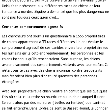
étude de Deborah L. Duffy de l’université de Pennsylvanie (États-
Unis) s’est intéressée aux différentes races de chiens et leur
tendance à mordre. L’équipe a démontré que les plus dangereux ne
sont pas toujours ceux qu’on croit…
Cerner les comportements agressifs
Les chercheurs ont soumis un questionnaire à 1553 propriétaires
de chiens appartenant à 33 races différentes. Ils ont évalué le
comportement agressif de ces canidés envers leur propriétaire (ou
les humains qu’ils côtoient régulièrement), les personnes et les
chiens inconnus qu’ils rencontraient. Sans surprise, les chiens
avaient rarement des comportements violents avec leur maître. Ce
n’était pas le cas avec des chiens inconnus, contre lesquels ils
manifestaient bien plus d’hostilité qu’envers des personnes
étrangères.
Avec son propriétaire, le chien n’entre en conflit que les quelques
fois où celui-ci lui retire sa nourriture ou un objet auquel il tient.
Ce sont alors par des morsures (réelles ou tentées) que l’animal
se fait entendre. Dans l’ordre, ce sont le Basset Hound, le Springer