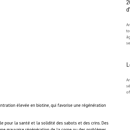
2
d
Ar
to
âg
se
L
.
Ar
sé
of
tration élevée en biotine, qui favorise une régénération
e pour la santé et la solidité des sabots et des crins. Des
une mauvaise régénération de la corne ou des problèmes