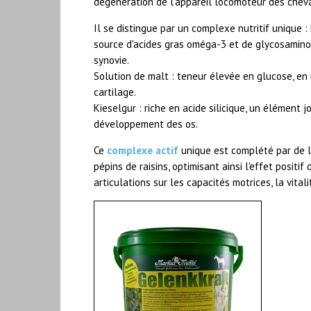
dégénération de l'appareil locomoteur des chev
Il se distingue par un complexe nutritif unique 
source d'acides gras oméga-3 et de glycosaminogl
synovie.
Solution de malt : teneur élevée en glucose, e
cartilage.
Kieselgur : riche en acide silicique, un élément 
développement des os.
Ce
complexe actif
unique est complété par de la
pépins de raisins, optimisant ainsi l'effet posi
articulations sur les capacités motrices, la vitali