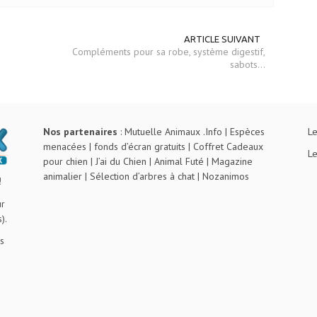
ARTICLE SUIVANT
Compléments pour sa robe, système digestif,
sabots...
Nos partenaires
:
Mutuelle Animaux .Info
|
Espèces
Le
menacées
|
fonds d’écran gratuits
|
Coffret Cadeaux
Le
pour chien
|
J’ai du Chien
|
Animal Futé
|
Magazine
animalier
|
Sélection d’arbres à chat
|
Nozanimos
!
ur
).
s