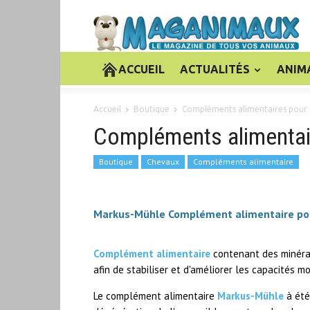
ACCUEIL
ACTUALITÉS
ANIM
Accueil
Boutique
Compléments alimentaires pour
Compléments alimentai
Boutique
Chevaux
Compléments alimentaire
Markus-Mühle Complément alimentaire pour
Complément alimentaire
contenant des minérau
afin de stabiliser et d'améliorer les capacités m
Le complément alimentaire
Markus-Mühle
à été