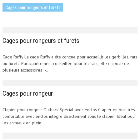
Cages pour rongeurs et furets
Cages pour rongeurs et furets
Cage Ruffy La cage Ruffy a été conçue pour accueillir les gerbilles, rats
ou furets. Particulièrement conseillée pour les rats, elle dispose de
Cages pour rongeur
plusieurs accessoires : -...
Cages pour rongeur
Clapier pour rongeur Outback Spécial avec enclos Clapier en bois très
confortable avec enclos intégré directement sous le clapier. Idéal pour
les animaux en plein...
Cages de transport et harnais
pour rongeurs