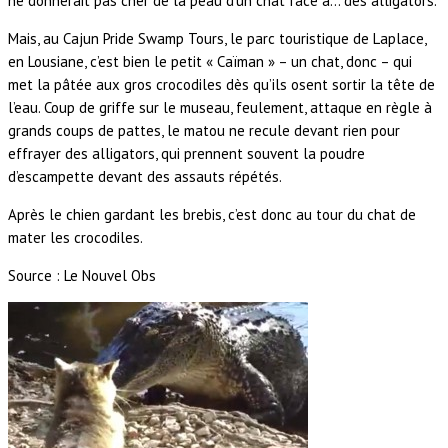
ne donnerait pas cher de la peau d’un chat face à… des alligators.
Mais, au Cajun Pride Swamp Tours, le parc touristique de Laplace,
en Lousiane, c’est bien le petit « Caïman » – un chat, donc – qui
met la pâtée aux gros crocodiles dès qu’ils osent sortir la tête de
l’eau. Coup de griffe sur le museau, feulement, attaque en règle à
grands coups de pattes, le matou ne recule devant rien pour
effrayer des alligators, qui prennent souvent la poudre
d’escampette devant des assauts répétés.
Après le chien gardant les brebis, c’est donc au tour du chat de
mater les crocodiles.
Source : Le Nouvel Obs