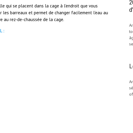
2
le qui se placent dans la cage à l’endroit que vous
d
par les barreaux et permet de changer facilement l’eau au
uve au rez-de-chaussée de la cage.
Ar
L :
to
âg
se
L
Ar
sé
of