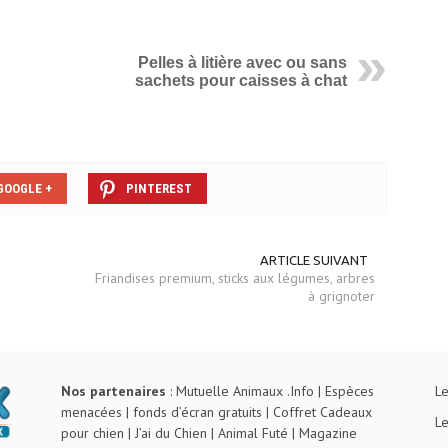
Pelles à litière avec ou sans
sachets pour caisses à chat
GOOGLE +
PINTEREST
ARTICLE SUIVANT
Friandises premium, sticks aux légumes, arbres
à grignoter
Nos partenaires
:
Mutuelle Animaux .Info
|
Espèces
Le
menacées
|
fonds d’écran gratuits
|
Coffret Cadeaux
Le
pour chien
|
J’ai du Chien
|
Animal Futé
|
Magazine