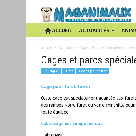
ACCUEIL
ACTUALITÉS
ANIM
Accueil
Boutique
Cages et parcs spécialement con
Cages et parcs spécial
Boutique
Furet
Cages pour furet
Cage pour furet Tower
Cette cage est spécialement adaptée aux furets 
des rampes, votre furet ou votre chinchilla pour
toute équipée.
Cette cage est composée de :
1 abreuvoir